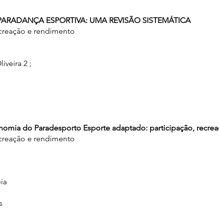
 PARADANÇA ESPORTIVA: UMA REVISÃO SISTEMÁTICA
ecreação e rendimento
veira 2 ;
xonomia do Paradesporto Esporte adaptado: participação, recre
ecreação e rendimento
ia
s