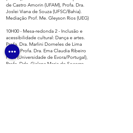
de Castro Amorin (UFAM), Profa. Dra.
Joslei Viana de Souza (UFSC/Bahia).
Mediação Prof. Me. Gleyson Rios (UEG)
10H00 - Mesa-redonda 2 - Inclusão e
acessibilidade cultural: Dança e artes.
Profa. Dra. Marlini Dorneles de Lima
(UFG), Profa. Dra. Ema Claudia Ribeiro
Pires (Universidade de Evora/Portugal),
Profa. Dda. Gislana Maria do Socorro
Monte do Vale (UFF). Mediação Profa
Dra. Ana Paula Bandeira (PUC/GO).
14H00 - Mesa-redonda 3 – Inclusão
social, tecnologia assistiva e
reabilitação.
Prof. Dr. Manoel Osmar Seabra
(Unesp), Prof. Dr. Vanderlei Balbino
(UFJ), Prof. Dr. Frederico Ribeiro
(Sarah). Mediação Profa. Dra. Ana Paula